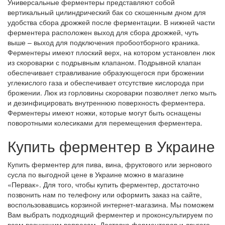
Универсальные ферментеры представляют собой
вертикальный цилиндрический бак со скошенным дном для
удобства сбора дрожжей после ферментации. В нижней части
ферментера расположен выход для сбора дрожжей, чуть
выше – выход для подключения пробоотборного краника.
Ферментеры имеют плоский верх, на котором установлен люк
из скороварки с подрывным клапаном. Подрывной клапан
обеспечивает стравливание образующегося при брожении
углекислого газа и обеспечивает отсутствие кислорода при
брожении. Люк из горловины скороварки позволяет легко мыть
и дезинфицировать внутреннюю поверхность ферментера.
Ферментеры имеют ножки, которые могут быть оснащены
поворотными колесиками для перемещения ферментера.
Купить ферментер в Украине
Купить ферментер для пива, вина, фруктового или зернового
сусла по выгодной цене в Украине можно в магазине
«Первак». Для того, чтобы купить ферментер, достаточно
позвонить нам по телефону или оформить заказ на сайте,
воспользовавшись корзиной интернет-магазина. Мы поможем
Вам выбрать подходящий ферментер и проконсультируем по
всем возникшим вопросам. Доставка ферментеров и другого