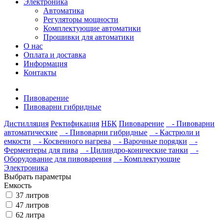
Электроника
Автоматика
Регуляторы мощности
Комплектующие автоматики
Прошивки для автоматики
О нас
Оплата и доставка
Информация
Контакты
Пивоварение
Пивоварни гибридные
Дистилляция
Ректификация
НБК
Пивоварение
- Пивоварни
автоматические
- Пивоварни гибридные
- Кастрюли и
емкости
- Косвенного нагрева
- Варочные порядки
-
Ферментеры для пива
- Цилиндро-конические танки
-
Оборудование для пивоварения
- Комплектующие
Электроника
Выбрать параметры
Емкость
37 литров
47 литров
62 литра