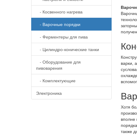
Варочн
- Косвенного нагрева
Варочны
техноло
- Варочные порядки
заторны
получен
- Ферментеры для пива
Кон
- Цилиндро-конические танки
Констру
- Оборудование для
варки, 
пивоварения
суслова
охлажде
- Комплектующие
вспомог
Вар
Электроника
Хотя бо
произво
вполне 
порядк
также д