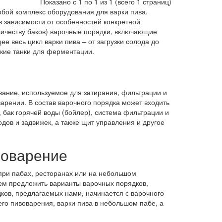
Показано с 1 по 1 из 1 (всего 1 страниц)
бой комплекс оборудования для варки пива.
в зависимости от особенностей конкретной
оличеству баков) варочные порядки, включающие
е весь цикл варки пива – от загрузки солода до
ские танки для ферментации.
вание, используемое для затирания, фильтрации и
варении. В состав варочного порядка может входить
 бак горячей воды (бойлер), система фильтрации и
дов и задвижек, а также щит управления и другое
воварение
при пабах, ресторанах или на небольшом
жем предложить варианты варочных порядков,
ов, предлагаемых нами, начинается с варочного
го пивоварения, варки пива в небольшом пабе, а