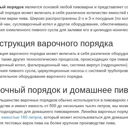
ый порядок
является основой любой пивоварни и представляет со
й порядок может включать в себя различное количество емкостей 
гии варки пива. Широко распространены 2-х и 3-х посудные (по к
й чан, сусловарочный котел и другое оборудование, обеспечивающе
ия охмеленного пивного сусла для заливки его в цилиндро-кониче
струкция варочного порядка
кция варочного порядка может включать в себя различное оборудо
а также других технологических процессов, происходящих при пиво
рочный котел, фильтрационный чан, система вирпул (гидроциклон),
ния пивного сусла, циркуляционные насосы с системой трубопрово
ательное оборудование варочного порядка.
очный порядок и домашнее пи
льшинство варочных порядков обычно используются в пивоварнях 
дстве и имеют емкость от 500 до нескольких тысяч литров, мы мо
подходящих для домашнего пивоварения. Линейка варочных порядк
а
емкостью 160 литров
, который может использоваться для домашне
ля тестовых варок пива на более крупном производстве пива.