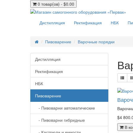
0 товар(ов) - $0.00
Дистилляция
Ректификация
НБК
Пи
Пивоварение
Варочные порядки
Дистилляция
Ва
Ректификация
НБК
Пивоварение
Вароч
- Пивоварни автоматические
Варочны
$4 800.
- Пивоварни гибридные
В ко
- Кастрюли и емкости