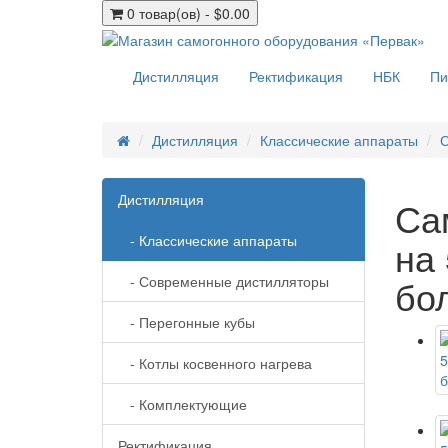
0 товар(ов) - $0.00
Дистилляция
Ректификация
НБК
Пи
Дистилляция
Классические аппараты
С
Дистилляция
Са
- Классические аппараты
на
бо
- Современные дистилляторы
- Перегонные кубы
- Котлы косвенного нагрева
- Комплектующие
Ректификация