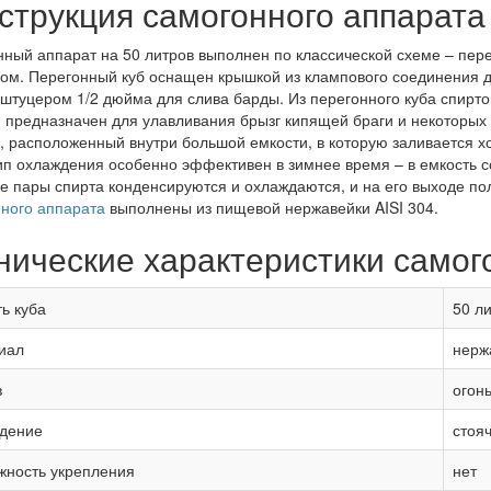
струкция самогонного аппарата
ный аппарат на 50 литров выполнен по классической схеме – пере
ом. Перегонный куб оснащен крышкой из клампового соединения д
 штуцером 1/2 дюйма для слива барды. Из перегонного куба спирто
 предназначен для улавливания брызг кипящей браги и некоторых
, расположенный внутри большой емкости, в которую заливается х
ип охлаждения особенно эффективен в зимнее время – в емкость с
е пары спирта конденсируются и охлаждаются, и на его выходе п
ного аппарата
выполнены из пищевой нержавейки AISI 304.
нические характеристики самог
ь куба
50 л
иал
нерж
в
огонь
дение
стоя
жность укрепления
нет