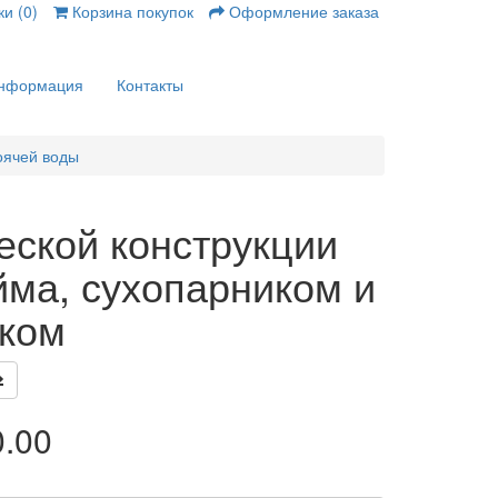
и (0)
Корзина покупок
Оформление заказа
нформация
Контакты
оячей воды
еской конструкции
йма, сухопарником и
иком
0.00