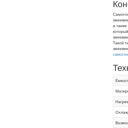
Кон
Самогон
змеевик
а также
который
змеевик
Такой т
змеевик
самогон
Тех
Емкост
Матер
Нагре
Охлаж
Возмо