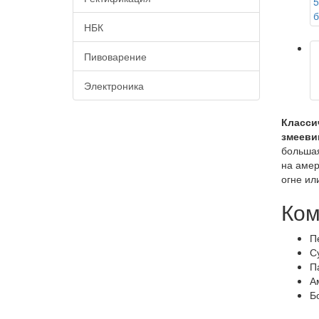
НБК
Пивоварение
Электроника
Класси
змееви
большая
на амер
огне ил
Ком
П
С
П
А
Б