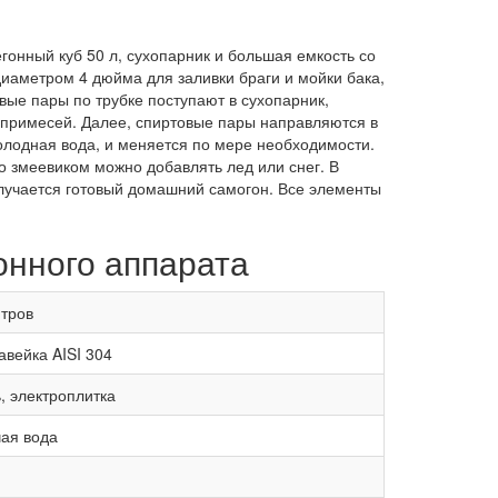
гонный куб 50 л, сухопарник и большая емкость со
иаметром 4 дюйма для заливки браги и мойки бака,
вые пары по трубке поступают в сухопарник,
 примесей. Далее, спиртовые пары направляются в
олодная вода, и меняется по мере необходимости.
о змеевиком можно добавлять лед или снег. В
олучается готовый домашний самогон. Все элементы
онного аппарата
итров
авейка AISI 304
, электроплитка
чая вода